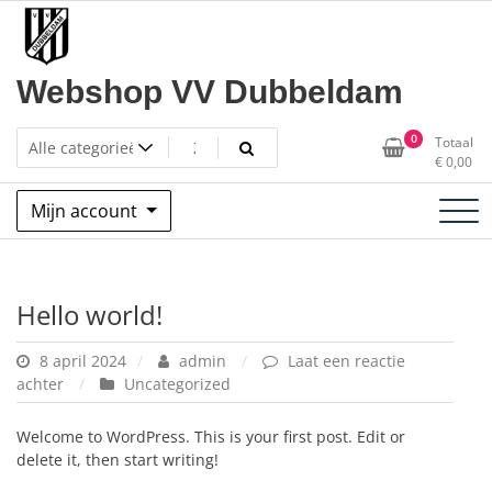
Ga
naar
de
inhoud
Webshop VV Dubbeldam
0
Totaal
€
0,00
Mijn account
Hello world!
8 april 2024
admin
Laat een reactie
op
achter
Uncategorized
Hello
world!
Welcome to WordPress. This is your first post. Edit or
delete it, then start writing!