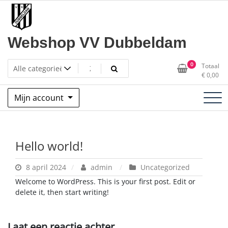
Ga
naar
de
inhoud
Webshop VV Dubbeldam
0
Totaal
€
0,00
Mijn account
Hello world!
8 april 2024
admin
Uncategorized
Welcome to WordPress. This is your first post. Edit or
delete it, then start writing!
Laat een reactie achter